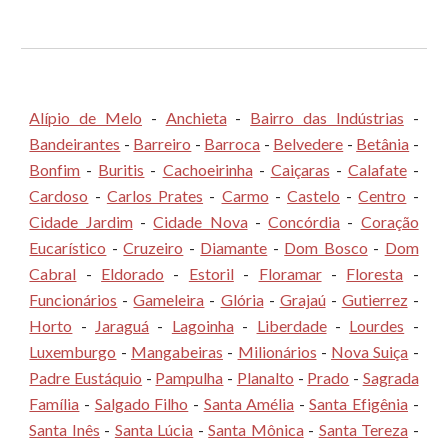
Alípio de Melo
-
Anchieta
-
Bairro das Indústrias
-
Bandeirantes
-
Barreiro
-
Barroca
-
Belvedere
-
Betânia
-
Bonfim
-
Buritis
-
Cachoeirinha
-
Caiçaras
-
Calafate
-
Cardoso
-
Carlos Prates
-
Carmo
-
Castelo
-
Centro
-
Cidade Jardim
-
Cidade Nova
-
Concórdia
-
Coração
Eucarístico
-
Cruzeiro
-
Diamante
-
Dom Bosco
-
Dom
Cabral
-
Eldorado
-
Estoril
-
Floramar
-
Floresta
-
Funcionários
-
Gameleira
-
Glória
-
Grajaú
-
Gutierrez
-
Horto
-
Jaraguá
-
Lagoinha
-
Liberdade
-
Lourdes
-
Luxemburgo
-
Mangabeiras
-
Milionários
-
Nova Suiça
-
Padre Eustáquio
-
Pampulha
-
Planalto
-
Prado
-
Sagrada
Família
-
Salgado Filho
-
Santa Amélia
-
Santa Efigênia
-
Santa Inês
-
Santa Lúcia
-
Santa Mônica
-
Santa Tereza
-