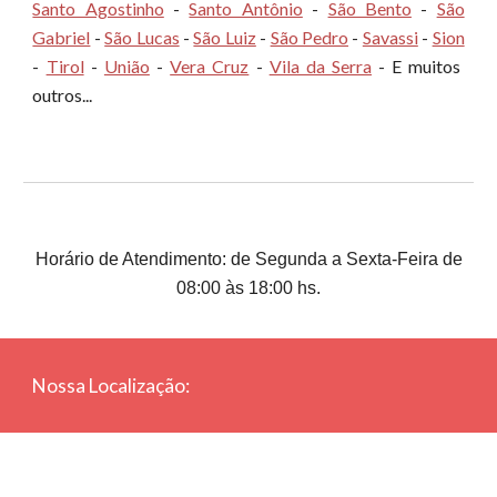
Santo Agostinho
-
Santo Antônio
-
São Bento
-
São
Gabriel
-
São Lucas
-
São Luiz
-
São Pedro
-
Savassi
-
Sion
-
Tirol
-
União
-
Vera Cruz
-
Vila da Serra
- E muitos
outros...
Horário de Atendimento: de Segunda a Sexta-Feira de
08:00 às 18:00 hs.
Nossa Localização: