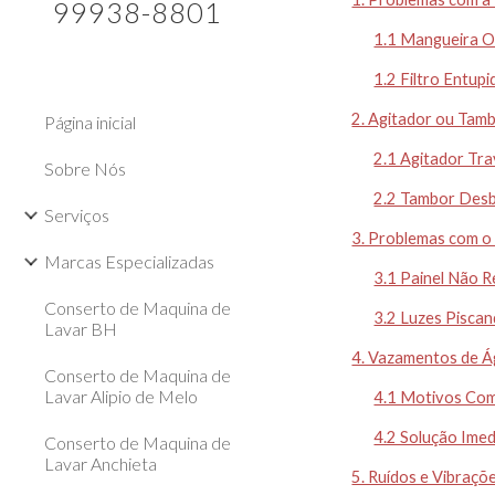
99938-8801
1.1 Mangueira O
1.2 Filtro Entupi
2. Agitador ou Tam
Página inicial
2.1 Agitador Tr
Sobre Nós
2.2 Tambor Des
Serviços
3. Problemas com o 
Marcas Especializadas
3.1 Painel Não 
Conserto de Maquina de
3.2 Luzes Pisca
Lavar BH
4. Vazamentos de Á
Conserto de Maquina de
Lavar Alipio de Melo
4.1 Motivos Co
4.2 Solução Imed
Conserto de Maquina de
Lavar Anchieta
5. Ruídos e Vibraç