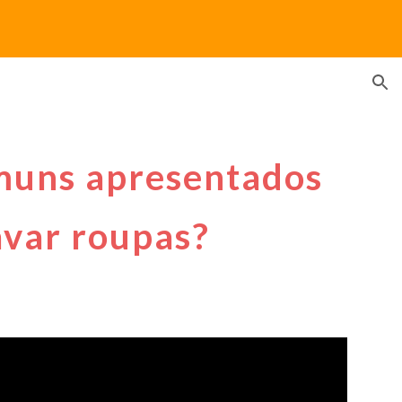
ion
muns apresentados
var roupas?