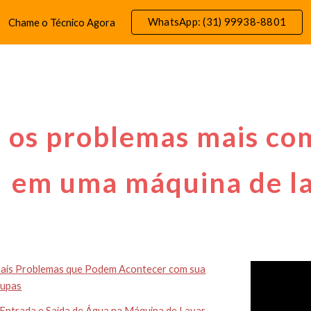
WhatsApp: (31) 99938-8801
Chame o Técnico Agora
ip to main content
Skip to navigat
 os problemas mais co
em uma máquina de la
pais Problemas que Podem Acontecer com sua
oupas
 Entrada e Saída de Água na Máquina de Lavar