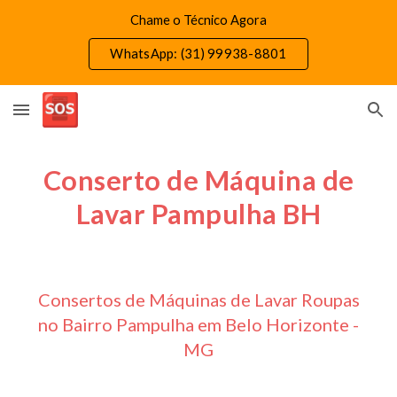
Chame o Técnico Agora
Skip to main content
Skip to navigation
WhatsApp: (31) 99938-8801
Conserto de Máquina de
Lavar Pampulha BH
Consertos de Máquinas de Lavar Roupas
no Bairro Pampulha em Belo Horizonte -
MG