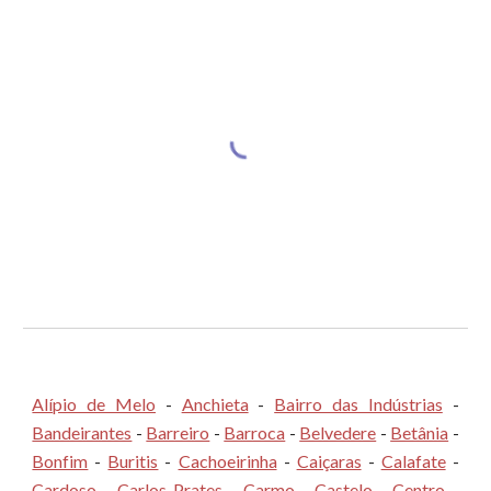
Alípio de Melo
-
Anchieta
-
Bairro das Indústrias
-
Bandeirantes
-
Barreiro
-
Barroca
-
Belvedere
-
Betânia
-
Bonfim
-
Buritis
-
Cachoeirinha
-
Caiçaras
-
Calafate
-
Cardoso
-
Carlos Prates
-
Carmo
-
Castelo
-
Centro
-