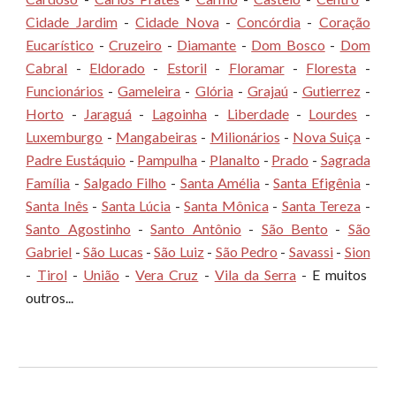
Cidade Jardim
-
Cidade Nova
-
Concórdia
-
Coração
Eucarístico
-
Cruzeiro
-
Diamante
-
Dom Bosco
-
Dom
Cabral
-
Eldorado
-
Estoril
-
Floramar
-
Floresta
-
Funcionários
-
Gameleira
-
Glória
-
Grajaú
-
Gutierrez
-
Horto
-
Jaraguá
-
Lagoinha
-
Liberdade
-
Lourdes
-
Luxemburgo
-
Mangabeiras
-
Milionários
-
Nova Suiça
-
Padre Eustáquio
-
Pampulha
-
Planalto
-
Prado
-
Sagrada
Família
-
Salgado Filho
-
Santa Amélia
-
Santa Efigênia
-
Santa Inês
-
Santa Lúcia
-
Santa Mônica
-
Santa Tereza
-
Santo Agostinho
-
Santo Antônio
-
São Bento
-
São
Gabriel
-
São Lucas
-
São Luiz
-
São Pedro
-
Savassi
-
Sion
-
Tirol
-
União
-
Vera Cruz
-
Vila da Serra
- E muitos
outros...