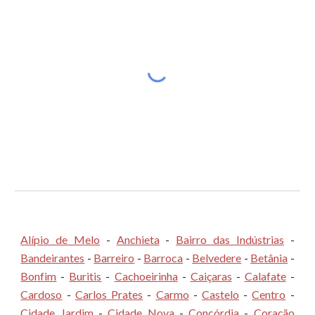
Alípio de Melo
-
Anchieta
-
Bairro das Indústrias
-
Bandeirantes
-
Barreiro
-
Barroca
-
Belvedere
-
Betânia
-
Bonfim
-
Buritis
-
Cachoeirinha
-
Caiçaras
-
Calafate
-
Cardoso
-
Carlos Prates
-
Carmo
-
Castelo
-
Centro
-
Cidade Jardim
-
Cidade Nova
-
Concórdia
-
Coração