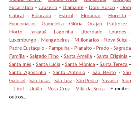
Eucarístico
-
Cruzeiro
-
Diamante
-
Dom Bosco
-
Dom
Cabral
-
Eldorado
-
Estoril
-
Floramar
-
Floresta
-
Funcionários
-
Gameleira
-
Glória
-
Grajaú
-
Gutierrez
-
Horto
-
Jaraguá
-
Lagoinha
-
Liberdade
-
Lourdes
-
Luxemburgo
-
Mangabeiras
-
Milionários
-
Nova Suiça
-
Padre Eustáquio
-
Pampulha
-
Planalto
-
Prado
-
Sagrada
Família
-
Salgado Filho
-
Santa Amélia
-
Santa Efigênia
-
Santa Inês
-
Santa Lúcia
-
Santa Mônica
-
Santa Tereza
-
Santo Agostinho
-
Santo Antônio
-
São Bento
-
São
Gabriel
-
São Lucas
-
São Luiz
-
São Pedro
-
Savassi
-
Sion
-
Tirol
-
União
-
Vera Cruz
-
Vila da Serra
- E muitos
outros...