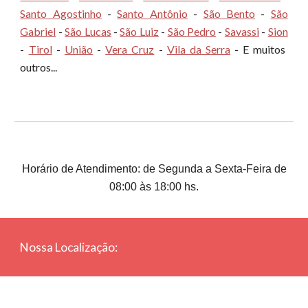
Santo Agostinho
-
Santo Antônio
-
São Bento
-
São
Gabriel
-
São Lucas
-
São Luiz
-
São Pedro
-
Savassi
-
Sion
-
Tirol
-
União
-
Vera Cruz
-
Vila da Serra
- E muitos
outros...
Horário de Atendimento: de Segunda a Sexta-Feira de
08:00 às 18:00 hs.
Nossa Localização: