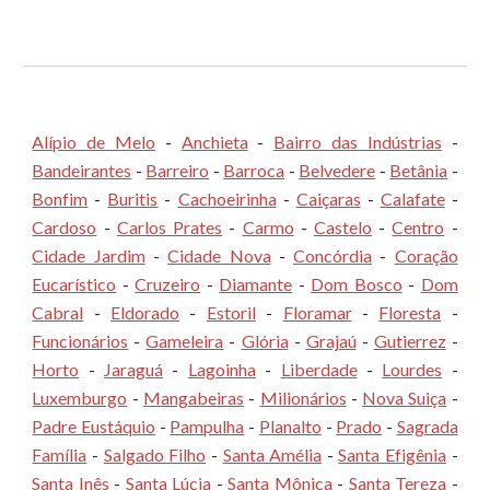
Alípio de Melo
-
Anchieta
-
Bairro das Indústrias
-
Bandeirantes
-
Barreiro
-
Barroca
-
Belvedere
-
Betânia
-
Bonfim
-
Buritis
-
Cachoeirinha
-
Caiçaras
-
Calafate
-
Cardoso
-
Carlos Prates
-
Carmo
-
Castelo
-
Centro
-
Cidade Jardim
-
Cidade Nova
-
Concórdia
-
Coração
Eucarístico
-
Cruzeiro
-
Diamante
-
Dom Bosco
-
Dom
Cabral
-
Eldorado
-
Estoril
-
Floramar
-
Floresta
-
Funcionários
-
Gameleira
-
Glória
-
Grajaú
-
Gutierrez
-
Horto
-
Jaraguá
-
Lagoinha
-
Liberdade
-
Lourdes
-
Luxemburgo
-
Mangabeiras
-
Milionários
-
Nova Suiça
-
Padre Eustáquio
-
Pampulha
-
Planalto
-
Prado
-
Sagrada
Família
-
Salgado Filho
-
Santa Amélia
-
Santa Efigênia
-
Santa Inês
-
Santa Lúcia
-
Santa Mônica
-
Santa Tereza
-