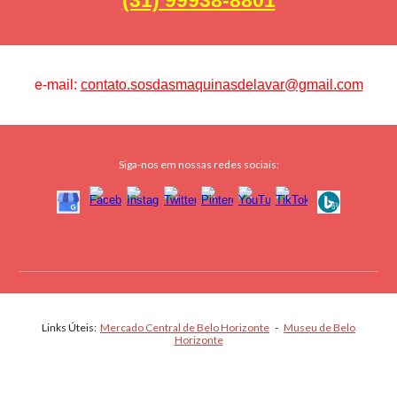
(31) 99938-8801
e-mail:
contato.sosdasmaquinasdelavar@gmail.com
Siga-nos em nossas redes sociais:
Links Úteis:
Mercado Central de Belo Horizonte
-
Museu de Belo
Horizonte