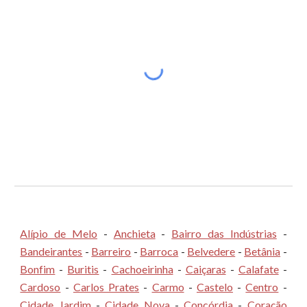
Alípio de Melo
-
Anchieta
-
Bairro das Indústrias
-
Bandeirantes
-
Barreiro
-
Barroca
-
Belvedere
-
Betânia
-
Bonfim
-
Buritis
-
Cachoeirinha
-
Caiçaras
-
Calafate
-
Cardoso
-
Carlos Prates
-
Carmo
-
Castelo
-
Centro
-
Cidade Jardim
-
Cidade Nova
-
Concórdia
-
Coração