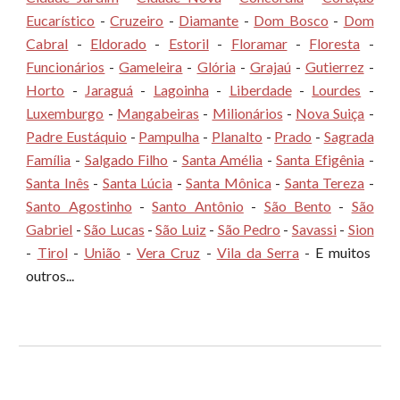
Eucarístico
-
Cruzeiro
-
Diamante
-
Dom Bosco
-
Dom
Cabral
-
Eldorado
-
Estoril
-
Floramar
-
Floresta
-
Funcionários
-
Gameleira
-
Glória
-
Grajaú
-
Gutierrez
-
Horto
-
Jaraguá
-
Lagoinha
-
Liberdade
-
Lourdes
-
Luxemburgo
-
Mangabeiras
-
Milionários
-
Nova Suiça
-
Padre Eustáquio
-
Pampulha
-
Planalto
-
Prado
-
Sagrada
Família
-
Salgado Filho
-
Santa Amélia
-
Santa Efigênia
-
Santa Inês
-
Santa Lúcia
-
Santa Mônica
-
Santa Tereza
-
Santo Agostinho
-
Santo Antônio
-
São Bento
-
São
Gabriel
-
São Lucas
-
São Luiz
-
São Pedro
-
Savassi
-
Sion
-
Tirol
-
União
-
Vera Cruz
-
Vila da Serra
- E muitos
outros...