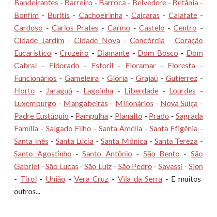
Bandeirantes
-
Barreiro
-
Barroca
-
Belvedere
-
Betânia
-
Bonfim
-
Buritis
-
Cachoeirinha
-
Caiçaras
-
Calafate
-
Cardoso
-
Carlos Prates
-
Carmo
-
Castelo
-
Centro
-
Cidade Jardim
-
Cidade Nova
-
Concórdia
-
Coração
Eucarístico
-
Cruzeiro
-
Diamante
-
Dom Bosco
-
Dom
Cabral
-
Eldorado
-
Estoril
-
Floramar
-
Floresta
-
Funcionários
-
Gameleira
-
Glória
-
Grajaú
-
Gutierrez
-
Horto
-
Jaraguá
-
Lagoinha
-
Liberdade
-
Lourdes
-
Luxemburgo
-
Mangabeiras
-
Milionários
-
Nova Suiça
-
Padre Eustáquio
-
Pampulha
-
Planalto
-
Prado
-
Sagrada
Família
-
Salgado Filho
-
Santa Amélia
-
Santa Efigênia
-
Santa Inês
-
Santa Lúcia
-
Santa Mônica
-
Santa Tereza
-
Santo Agostinho
-
Santo Antônio
-
São Bento
-
São
Gabriel
-
São Lucas
-
São Luiz
-
São Pedro
-
Savassi
-
Sion
-
Tirol
-
União
-
Vera Cruz
-
Vila da Serra
- E muitos
outros...