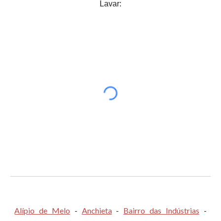
Lavar:
Alípio de Melo
-
Anchieta
-
Bairro das Indústrias
-