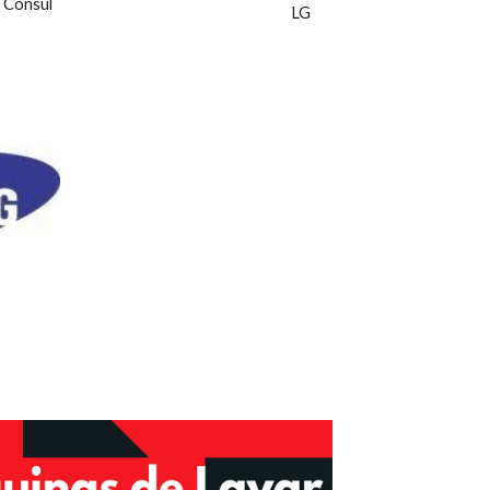
Consul
LG