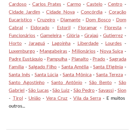
Cardoso
-
Carlos Prates
-
Carmo
-
Castelo
-
Centro
-
Cidade Jardim
-
Cidade Nova
-
Concórdia
-
Coração
Eucarístico
-
Cruzeiro
-
Diamante
-
Dom Bosco
-
Dom
Cabral
-
Eldorado
-
Estoril
-
Floramar
-
Floresta
-
Funcionários
-
Gameleira
-
Glória
-
Grajaú
-
Gutierrez
-
Horto
-
Jaraguá
-
Lagoinha
-
Liberdade
-
Lourdes
-
Luxemburgo
-
Mangabeiras
-
Milionários
-
Nova Suiça
-
Padre Eustáquio
-
Pampulha
-
Planalto
-
Prado
-
Sagrada
Família
-
Salgado Filho
-
Santa Amélia
-
Santa Efigênia
-
Santa Inês
-
Santa Lúcia
-
Santa Mônica
-
Santa Tereza
-
Santo Agostinho
-
Santo Antônio
-
São Bento
-
São
Gabriel
-
São Lucas
-
São Luiz
-
São Pedro
-
Savassi
-
Sion
-
Tirol
-
União
-
Vera Cruz
-
Vila da Serra
- E muitos
outros...